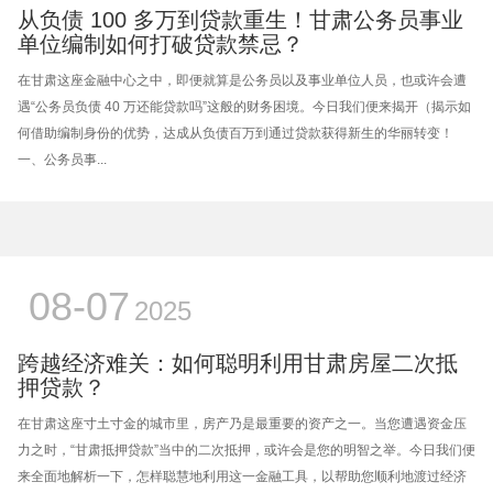
从负债 100 多万到贷款重生！甘肃公务员事业
单位编制如何打破贷款禁忌？
在甘肃这座金融中心之中，即便就算是公务员以及事业单位人员，也或许会遭
遇“公务员负债 40 万还能贷款吗”这般的财务困境。今日我们便来揭开（揭示如
何借助编制身份的优势，达成从负债百万到通过贷款获得新生的华丽转变！
一、公务员事...
08-07
2025
跨越经济难关：如何聪明利用甘肃房屋二次抵
押贷款？
在甘肃这座寸土寸金的城市里，房产乃是最重要的资产之一。当您遭遇资金压
力之时，“甘肃抵押贷款”当中的二次抵押，或许会是您的明智之举。今日我们便
来全面地解析一下，怎样聪慧地利用这一金融工具，以帮助您顺利地渡过经济