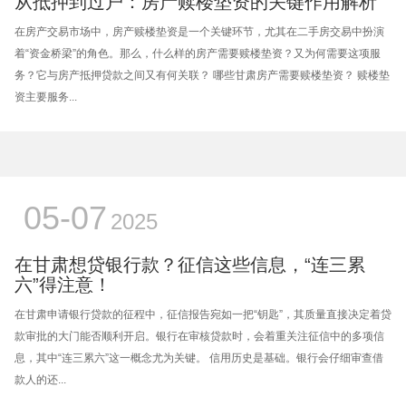
从抵押到过户：房产赎楼垫资的关键作用解析
在房产交易市场中，房产赎楼垫资是一个关键环节，尤其在二手房交易中扮演
着“资金桥梁”的角色。那么，什么样的房产需要赎楼垫资？又为何需要这项服
务？它与房产抵押贷款之间又有何关联？ 哪些甘肃房产需要赎楼垫资？ 赎楼垫
资主要服务...
05-07
2025
在甘肃想贷银行款？征信这些信息，“连三累
六”得注意！
在甘肃申请银行贷款的征程中，征信报告宛如一把“钥匙”，其质量直接决定着贷
款审批的大门能否顺利开启。银行在审核贷款时，会着重关注征信中的多项信
息，其中“连三累六”这一概念尤为关键。 信用历史是基础。银行会仔细审查借
款人的还...