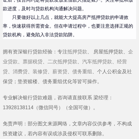
证后，按合同约定将贷款发放至借款人指定账户。关注审批和放
款进度，及时与贷款机构沟通解决问题。
只要做好以上几点，就能大大提高房产抵押贷款的申请效
率，快速获得所需资金。但在申请过程中，也要注意选择正规的
贷款机构，避免陷入非法贷款陷阱。
拥有资深银行贷款经验：专注
抵押贷款
、
房屋抵押贷款
、
企
业贷款
、
票据税贷
、
二次抵押贷款
、
汽车抵押贷款
、
经营
贷
、
消费贷
、
装修贷
、
薪资贷
、
债务重组
、个人公积金及社
保贷；垫资赎楼、债务重组优化等皆可操作。
专业解决银行贷款难题，咨询请直接联系
梁经理
：
13928138114
（微信同号）（全国可做）
。
免责声明：部分图文来源网络，文章内容仅供参考，不构成
投资建议，若内容有误或涉及侵权可联系删除。