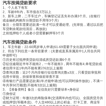
汽车按揭贷款要求
1、个人名下有车
2、车龄8年内，车市值在3万以上
3、新车上牌，二手车过户，车辆登记证丢失补办满3个月。(在银行
或金融机构购车分期贷款不用等3个月)
备注：分期车需要还款满一年才可以变通处理。(先审批，通过以后把
车贷剩余尾款结清后，再放款)
之前抵押给个人或者小贷需要解押等3个月
汽车按揭贷款条件
1、车主年龄：22-60周岁单人申请(61-69需要子女出面共同申请)
2、符合下列任意一条常驻要求：(夫妻或直系亲属其中1人符合共同
申请即可)
①历史有过抵押类贷款结清或房贷还款满6个月
②征信逾期近半年不能有2，一年不能有3，两年不能有4;单笔贷款或
者信用卡近1年内不能有累计6次以上逾期
③查询次数：近2个月内非银行征信查询次数≤3次，只看贷款审批和
信用卡审批，担保审查和保前审查不算
④有银行产品需要还款满1年才能申请(也可以同时操作放款)，不满一
年共享50万额度(不能有3次以上逾期)
3、【准备资料】备注：征信良好只需要绿本+身份证
①身份证
②财力证明：年缴3次的寿险保单(交清两年内也可以)、全国房贷月供
或抵押贷(等额本息)、个人交480以上的公积金、打卡工资、商业车