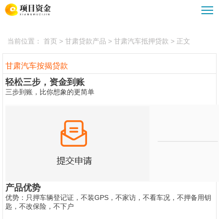
甘肃债务重组
甘肃企业大额贷款
甘肃贷款公司
甘肃汽车抵押贷款
当前位置：
首页
> 甘肃贷款产品 > 甘肃汽车抵押贷款 > 正文
甘肃贷款攻略
甘肃重组优化服务
甘肃公积金贷款
甘肃汽车按揭贷款
轻松三步，资金到账
三步到账，比你想象的更简单
产品优势
优势：只押车辆登记证，不装GPS，不家访，不看车况，不押备用钥
匙，不改保险，不下户