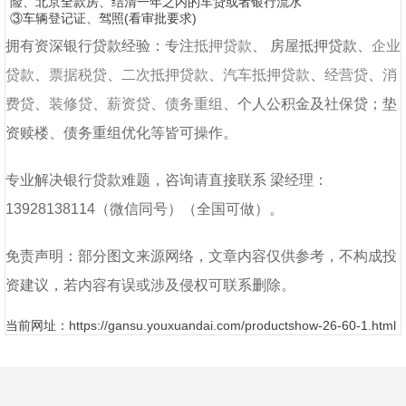
险、北京全款房、结清一年之内的车贷或者银行流水
③车辆登记证、驾照(看审批要求)
拥有资深银行贷款经验：专注
抵押贷款
、
房屋抵押贷款
、
企业
贷款
、
票据税贷
、
二次抵押贷款
、
汽车抵押贷款
、
经营贷
、
消
费贷
、
装修贷
、
薪资贷
、
债务重组
、个人公积金及社保贷；垫
资赎楼、债务重组优化等皆可操作。
专业解决银行贷款难题，咨询请直接联系
梁经理
：
13928138114
（微信同号）（全国可做）
。
免责声明：部分图文来源网络，文章内容仅供参考，不构成投
资建议，若内容有误或涉及侵权可联系删除。
当前网址：https://gansu.youxuandai.com/productshow-26-60-1.html